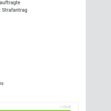
eauftragte
t Strafantrag
Gs
ANZEIGE