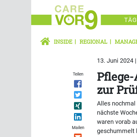
TÄG
INSIDE
REGIONAL
MANAG
13. Juni 2024 
Pflege
Teilen
zur Prü
Alles nochmal
nächste Woche 
waren vorab au
Mailen
geschummelt h