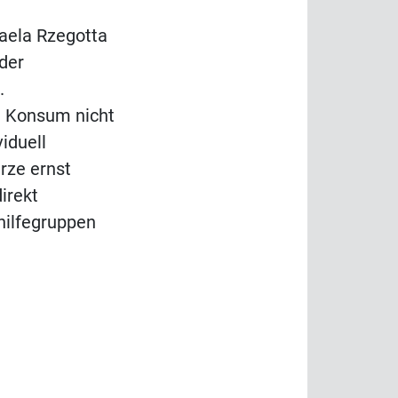
haela Rzegotta
 der
.
n Konsum nicht
viduell
rze ernst
irekt
hilfegruppen