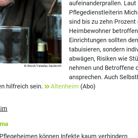
aufeinanderprallen. Laut
Pflegedienstleiterin Mic
sind bis zu zehn Prozent
Heimbewohner betroffen
Einrichtungen sollten de
tabuisieren, sondern indi
abwägen, Risiken wie Stü
iStock/Yaraslau Saulevich
nehmen und Betroffene d
ansprechen. Auch Selbst
 hilfreich sein.
Altenheim
(Abo)
eim
ema
in Pflegeheimen können Infekte kaum verhindern