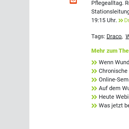
Pflegealltag. 
Stationsleitun
19:15 Uhr.
D
Tags:
Draco
,
W
Mehr zum Th
Wenn Wundb
Chronische
Online-Semi
Auf dem Wun
Heute Webi
Was jetzt b