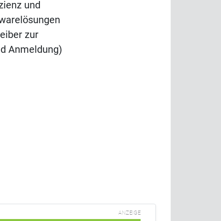
izienz und
twarelösungen
eiber zur
nd Anmeldung)
ANZEIGE