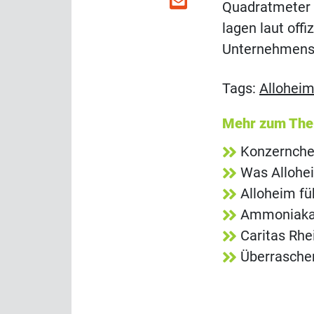
Quadratmeter F
lagen laut off
Unternehmensg
Tags:
Allohei
Mehr zum Th
Konzernchef
Was Allohe
Alloheim fü
Ammoniakala
Caritas Rh
Überrasche