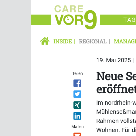
TÄG
INSIDE
REGIONAL
MANAG
19. Mai 2025 |
Neue S
Teilen
eröffne
Im nordrhein-
Mühlenseßmar 
Rahmen vollst
Mailen
Wohnen. Für di