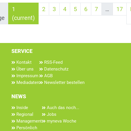
1
2
3
4
5
6
7
…
17
ge
(current)
SERVICE
Kontakt
RSS-Feed
Über uns
Datenschutz
Impressum
AGB
Mediadaten
Newsletter bestellen
NEWS
Inside
Auch das noch...
Regional
Jobs
Management
myneva Woche
Persönlich