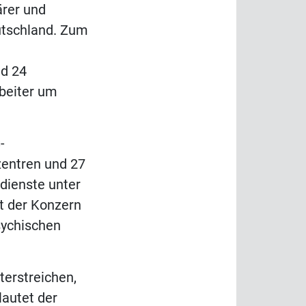
ärer und
utschland. Zum
nd 24
beiter um
-
nzentren und 27
dienste unter
t der Konzern
sychischen
erstreichen,
lautet der