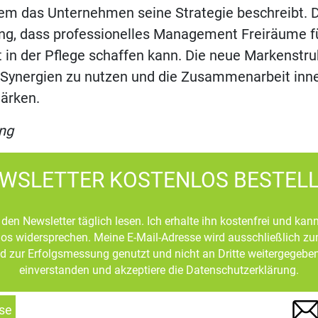
dem das Unternehmen seine Strategie beschreibt. D
ng, dass professionelles Management Freiräume f
 in der Pflege schaffen kann. Die neue Markenstruk
 Synergien zu nutzen und die Zusammenarbeit inn
ärken.
ng
WSLETTER KOSTENLOS BESTEL
den Newsletter täglich lesen. Ich erhalte ihn kostenfrei und kan
mlos widersprechen. Meine E-Mail-Adresse wird ausschließlich z
d zur Erfolgsmessung genutzt und nicht an Dritte weitergegeben
einverstanden und akzeptiere die Datenschutzerklärung.
se