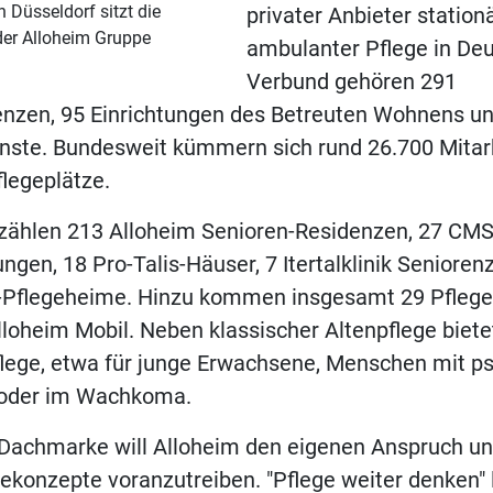
n Düsseldorf sitzt die
privater Anbieter station
der Alloheim Gruppe
ambulanter Pflege in De
Verbund gehören 291
enzen, 95 Einrichtungen des Betreuten Wohnens u
nste. Bundesweit kümmern sich rund 26.700 Mitar
legeplätze.
 zählen 213 Alloheim Senioren-Residenzen, 27 CMS
ungen, 18 Pro-Talis-Häuser, 7 Itertalklinik Seniore
-Pflegeheime. Hinzu kommen insgesamt 29 Pflege
oheim Mobil. Neben klassischer Altenpflege biete
flege, etwa für junge Erwachsene, Menschen mit p
 oder im Wachkoma.
Dachmarke will Alloheim den eigenen Anspruch unt
konzepte voranzutreiben. "Pflege weiter denken" 