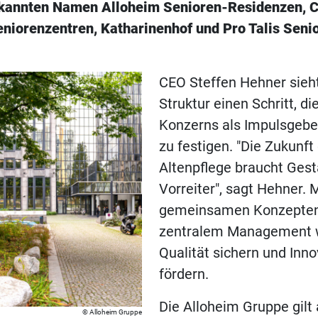
ekannten Namen Alloheim Senioren-Residenzen,
Seniorenzentren, Katharinenhof und Pro Talis Sen
CEO Steffen Hehner sieht
Struktur einen Schritt, di
Konzerns als Impulsgebe
zu festigen. "Die Zukunft
Altenpflege braucht Gest
Vorreiter", sagt Hehner. M
gemeinsamen Konzepte
zentralem Management w
Qualität sichern und Inn
fördern.
Die Alloheim Gruppe gilt 
Alloheim Gruppe