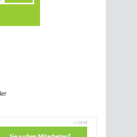
der
ANZEIGE