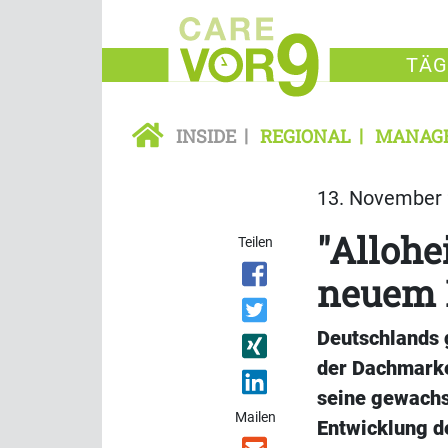
TÄG
INSIDE
REGIONAL
MANAG
13. November 
"Allohe
Teilen
neuem 
Deutschlands g
der Dachmarke
seine gewachs
Mailen
Entwicklung d