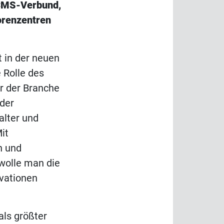
 CMS-Verbund,
iorenzentren
 in der neuen
e Rolle des
r der Branche
 der
alter und
it
n und
olle man die
ovationen
als größter