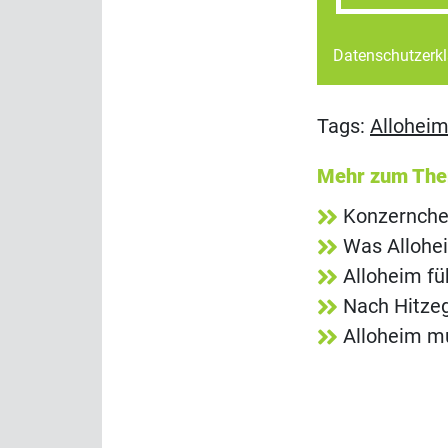
Datenschutzerk
Tags:
Allohei
Mehr zum Th
Konzernchef
Was Allohe
Alloheim fü
Nach Hitze
Alloheim m