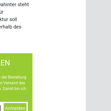
ahinter steht
ür
tur soll
erhalb des
LEN
n der Bestellung
um Versand des
. Damit bin ich
Anmelden