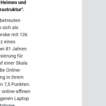
n Heimen und
rastruktur".
 betreuten
sich als
probe mit 126
z eines
bei 81 Jahren
isierung für
uf einer Skala
ie Online-
ung in ihrem
n 7,5 Punkten.
 online-affinen
igenen Laptop
rtphone.