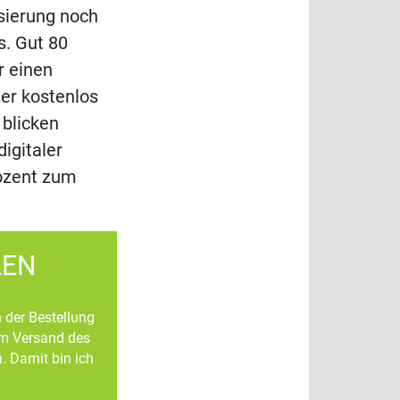
isierung noch
s. Gut 80
r einen
er kostenlos
 blicken
igitaler
rozent zum
LEN
n der Bestellung
um Versand des
. Damit bin ich