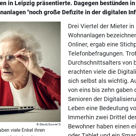
n in Leipzig präsentierte. Dagegen bestünden i
anlagen "noch große Defizite in der digitalen Inf
Drei Viertel der Mieter in
Wohnanlagen bezeichnen 
Onliner, ergab eine Stich
Telefonbefragungen. Trot
Durchschnittsalters von 
erachten viele die Digital
sich selbst als wichtig. A
von eins bis zehn gaben d
Senioren der Digitalisier
Leben eine Bedeutung vo
Immerhin zwei Drittel der
iStock/bowie15
Bewohner haben einen e
ben viele Enkel ihren
oder Tablet und ein Sma