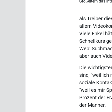
Großeltern das Int
als Treiber di
allem Videokom
Viele Enkel hä
Schnellkurs g
Web: Suchmasch
aber auch Vide
Die wichtigste
sind, "weil ic
soziale Kontak
"weil es mir S
Prozent der Fr
der Männer.