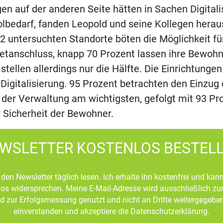
gen auf der anderen Seite hätten in Sachen Digital
bedarf, fanden Leopold und seine Kollegen herau
2 untersuchten Standorte böten die Möglichkeit fü
netanschluss, knapp 70 Prozent lassen ihre Bewohn
stellen allerdings nur die Hälfte. Die Einrichtungen
 Digitalisierung. 95 Prozent betrachten den Einzug d
 der Verwaltung am wichtigsten, gefolgt mit 93 P
 Sicherheit der Bewohner.
WSLETTER KOSTENLOS BESTEL
den Newsletter täglich lesen. Ich erhalte ihn kostenfrei und kan
mlos widersprechen. Meine E-Mail-Adresse wird ausschließlich z
d zur Erfolgsmessung genutzt und nicht an Dritte weitergegeben
einverstanden und akzeptiere die Datenschutzerklärung.