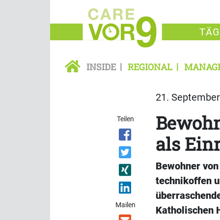
TÄG
INSIDE
REGIONAL
MANAG
21. September 
Bewohne
Teilen
als Ein
Bewohner von 
technikoffen u
überraschende
Mailen
Katholischen 