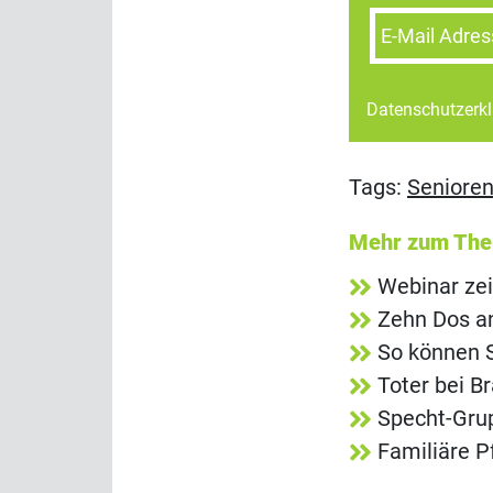
E-Mail Adres
Datenschutzerk
Tags:
Seniore
Mehr zum Th
Webinar zei
Zehn Dos an
So können S
Toter bei B
Specht-Grup
Familiäre P