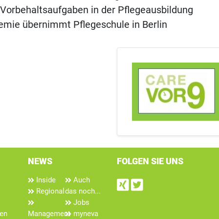
Vorbehaltsaufgaben in der Pflegeausbildung
mie übernimmt Pflegeschule in Berlin
NEWS
FOLGEN SIE UNS
Inside
Auch
Find us on Xin
Follow us on
Regional
das noch...
Jobs
len
Management
myneva