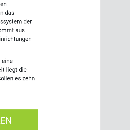
den
in das
gssystem der
 kommt aus
inrichtungen
 eine
t liegt die
sollen es zehn
LEN