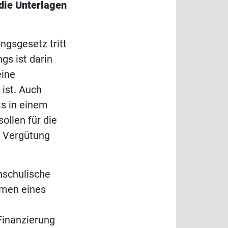
 die Unterlagen
ngsgesetz tritt
ngs ist darin
eine
ist. Auch
ts in einem
ollen für die
e Vergütung
chschulische
hmen eines
Finanzierung