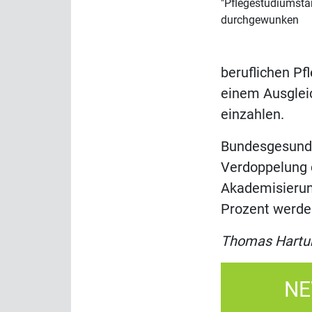
"Pflegestudiumstä
durchgewunken
beruflichen Pf
einem Ausgleic
einzahlen.
Bundesgesundhe
Verdoppelung d
Akademisierung
Prozent werde
Thomas Hartu
NE