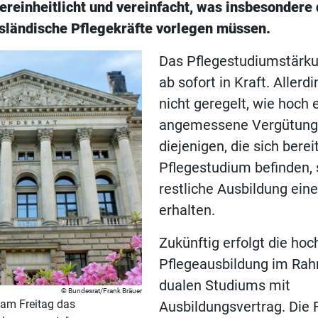
ereinheitlicht und vereinfacht, was insbesondere
ausländische Pflegekräfte vorlegen müssen.
Das Pflegestudiumstärku
ab sofort in Kraft. Allerdi
nicht geregelt, wie hoch 
angemessene Vergütung 
diejenigen, die sich berei
Pflegestudium befinden, s
restliche Ausbildung ein
erhalten.
Zukünftig erfolgt die ho
Pflegeausbildung im Ra
dualen Studiums mit
Bundesrat/Frank Bräuer
 am Freitag das
Ausbildungsvertrag. Die 