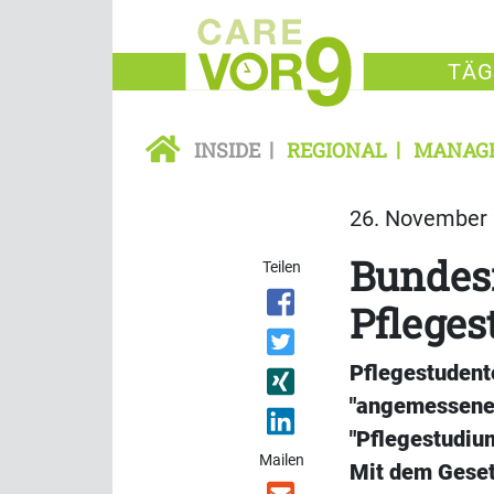
TÄG
INSIDE
REGIONAL
MANAG
26. November 
Bundesr
Teilen
Pflege
Pflegestudente
"angemessene
"Pflegestudiu
Mailen
Mit dem Geset