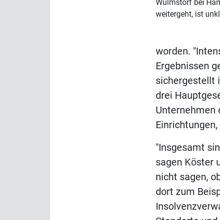
Wulmstorf bei Ham
weitergeht, ist unk
worden. "Inten
Ergebnissen ge
sichergestellt 
drei Hauptgese
Unternehmen d
Einrichtungen, 
"Insgesamt sind
sagen Köster u
nicht sagen, o
dort zum Beisp
Insolvenzverwa