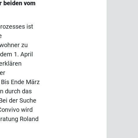
er beiden vom
.
prozesses ist
e
ewohner zu
dem 1. April
 erklären
er
 Bis Ende März
en durch das
 Bei der Suche
Convivo wird
ratung Roland