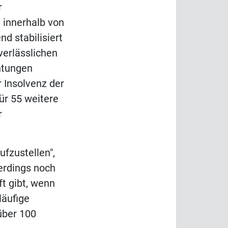
r
innerhalb von
d stabilisiert
verlässlichen
chtungen
r Insolvenz der
ür 55 weitere
r
ufzustellen",
erdings noch
ft gibt, wenn
läufige
über 100