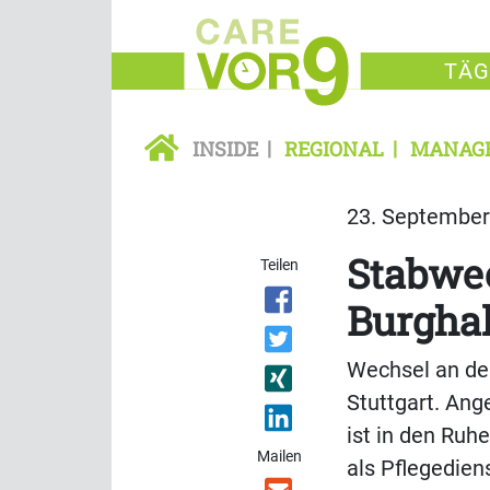
TÄG
INSIDE
REGIONAL
MANAG
23. September 
Stabwec
Teilen
Burgha
Wechsel an der
Stuttgart. Ang
ist in den Ruh
Mailen
als Pflegedien