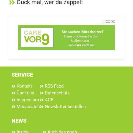
Guck mal, wer da zappelt
ANZEIGE
SERVICE
Kontakt
RSS-Feed
Über uns
Datenschutz
Impressum
AGB
Mediadaten
Newsletter bestellen
NEWS
Inside
Auch das noch...