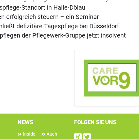
pflege-Standort in Halle-Dölau
n erfolgreich steuern – ein Seminar
hließt defizitäre Tagespflege bei Düsseldorf
flegen der Pflegewerk-Gruppe jetzt insolvent
NEWS
FOLGEN SIE UNS
Inside
Auch
Find us on Xin
Follow us on