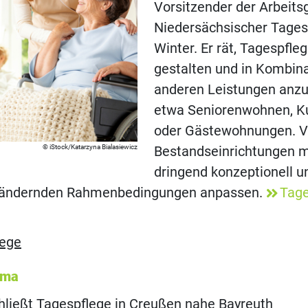
Vorsitzender der Arbeit
Niedersächsischer Tages
Winter. Er rät, Tagespfle
gestalten und in Kombina
anderen Leistungen anzu
etwa Seniorenwohnen, Ku
oder Gästewohnungen. V
iStock/Katarzyna Bialasiewicz
Bestandseinrichtungen m
dringend konzeptionell un
erändernden Rahmenbedingungen anpassen.
Tage
lege
ema
hließt Tagespflege in Creußen nahe Bayreuth