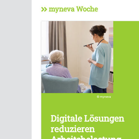
myneva Woche
myneva
Digitale Lösungen
reduzieren