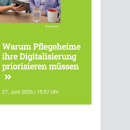
myneva
Warum Pflegeheime
ihre Digitalisierung
priorisieren müssen
27. Juni 2026 | 15:57 Uhr