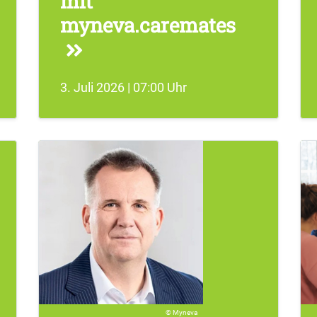
mit
myneva.caremates
3. Juli 2026 | 07:00 Uhr
Myneva