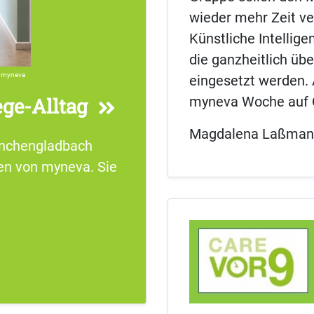
wieder mehr Zeit v
Künstliche Intellige
die ganzheitlich üb
myneva
eingesetzt werden. 
myneva Woche auf C
ege-Alltag
Magdalena Laßmann
önchengladbach
gen von myneva. Sie