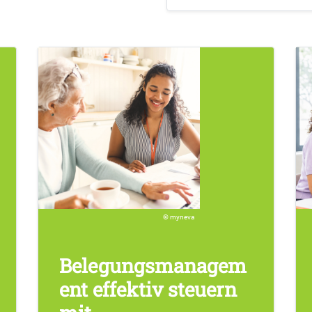
myneva
Belegungsmanagem
ent
effektiv steuern