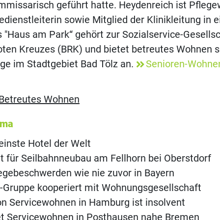
mmissarisch geführt hatte. Heydenreich ist Pflege
dienstleiterin sowie Mitglied der Klinikleitung in e
s "Haus am Park“ gehört zur Sozialservice-Gesells
oten Kreuzes (BRK) und bietet betreutes Wohnen 
ege im Stadtgebiet Bad Tölz an.
Senioren-Wohne
Betreutes Wohnen
ema
einste Hotel der Welt
t für Seilbahnneubau am Fellhorn bei Oberstdorf
legebeschwerden wie nie zuvor in Bayern
-Gruppe kooperiert mit Wohnungsgesellschaft
on Servicewohnen in Hamburg ist insolvent
et Servicewohnen in Posthausen nahe Bremen