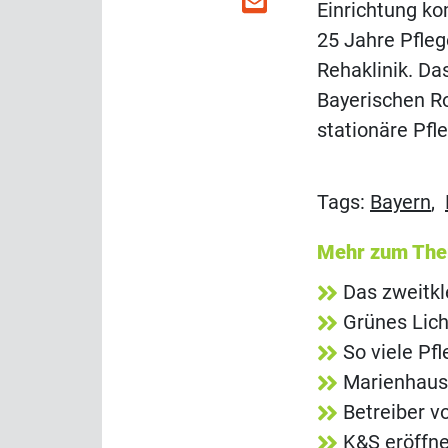
Einrichtung ko
25 Jahre Pflege
Rehaklinik. Da
Bayerischen R
stationäre Pfl
Tags:
Bayern
,
Mehr zum Th
Das zweitkl
Grünes Lich
So viele Pf
Marienhaus
Betreiber v
K&S eröffn