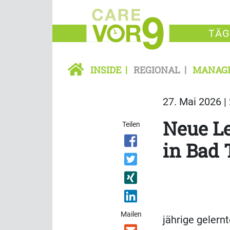
TÄG
INSIDE
REGIONAL
MANAG
27. Mai 2026 |
Neue L
Teilen
in Bad 
Mailen
jährige gelern