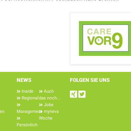
NEWS
FOLGEN SIE UNS
Inside
Auch
Find us on Xin
Follow us on
Regional
das noch...
Jobs
len
Management
myneva
Woche
Persönlich