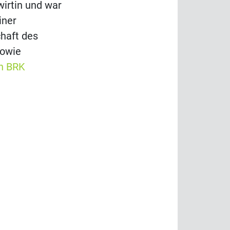
wirtin und war
iner
chaft des
sowie
n BRK