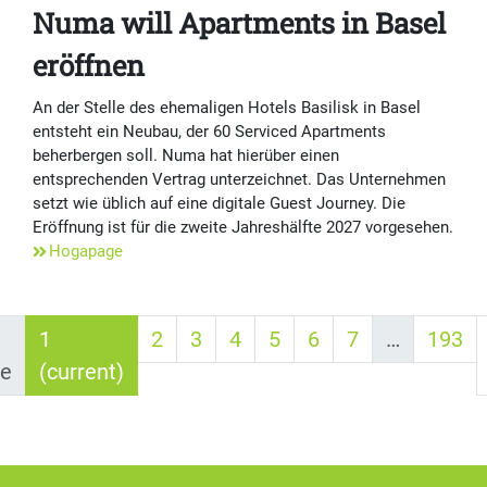
Numa will Apartments in Basel
eröffnen
An der Stelle des ehemaligen Hotels Basilisk in Basel
entsteht ein Neubau, der 60 Serviced Apartments
beherbergen soll. Numa hat hierüber einen
entsprechenden Vertrag unterzeichnet. Das Unternehmen
setzt wie üblich auf eine digitale Guest Journey. Die
Eröffnung ist für die zweite Jahreshälfte 2027 vorgesehen.
Hogapage
1
2
3
4
5
6
7
…
193
ge
(current)