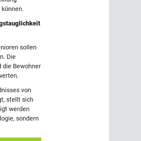
n können.
gstauglichkeit
nioren sollen
n. Die
d die Bewohner
werten.
dnisses von
 stellt sich
ligt werden
logie, sondern