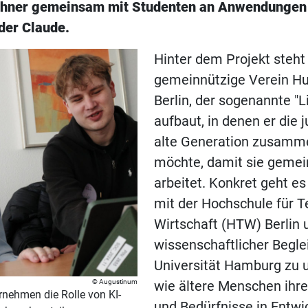
ohner gemeinsam mit Studenten an Anwendungen 
der Claude.
Hinter dem Projekt steht
gemeinnützige Verein H
Berlin, der sogenannte "L
aufbaut, in denen er die 
alte Generation zusamm
möchte, damit sie gemei
arbeitet. Konkret geht e
mit der Hochschule für T
Wirtschaft (HTW) Berlin 
wissenschaftlicher Begle
Universität Hamburg zu 
Augustinum
wie ältere Menschen ihr
rnehmen die Rolle von KI-
und Bedürfnisse in Entwi