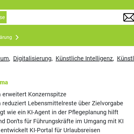
se
lärung
num
,
Digitalisierung
,
Künstliche Intelligenz
,
Künstl
ema
 erweitert Konzernspitze
reduziert Lebensmittelreste über Zielvorgabe
gt wie ein KI-Agent in der Pflegeplanung hilft
d Don'ts für Führungskräfte im Umgang mit KI
 entwickelt KI-Portal für Urlaubsreisen