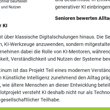
ohner beurteilen
generativer KI einbringe
t und Nutzen
Senioren bewerten Allta
r KI
t über klassische Digitalschulungen hinaus. Die Se
en, KI-Werkzeuge anzuwenden, sondern mitgestalte
rnehmen dabei die Rolle von KI-Mentoren, währen
hkeit, Verständlichkeit und Nutzen der Systeme be
inum ist das Projekt Teil eines modernen Verstän
 Künstliche Intelligenz zunehmend den Alltag prägt,
, wie ältere Menschen an dieser Entwicklung betei
lotprojekt versteht KI deshalb nicht nur als Techno
 gesellschaftlicher Teilhabe.