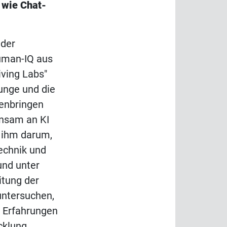
wie Chat-
 der
uman-IQ aus
iving Labs"
junge und die
enbringen
nsam an KI
s ihm darum,
echnik und
und unter
itung der
untersuchen,
e Erfahrungen
cklung