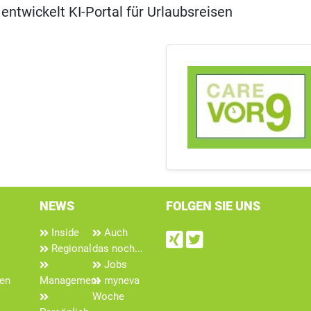
 entwickelt KI-Portal für Urlaubsreisen
NEWS
FOLGEN SIE UNS
Inside
Auch
Find us on Xin
Follow us on
Regional
das noch...
Jobs
len
Management
myneva
Woche