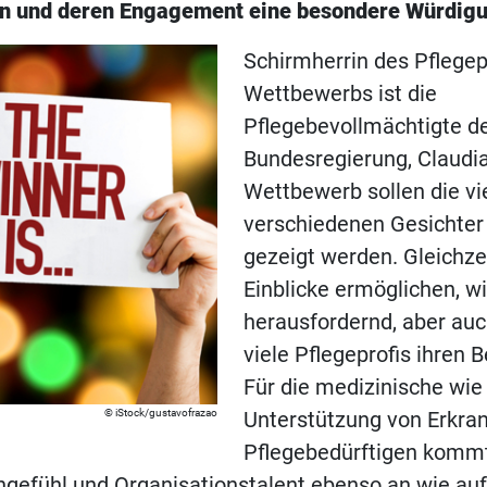
en und deren Engagement eine besondere Würdigu
Schirmherrin des Pflegep
Wettbewerbs ist die
Pflegebevollmächtigte d
Bundesregierung, Claudia
Wettbewerb sollen die vi
verschiedenen Gesichter 
gezeigt werden. Gleichzei
Einblicke ermöglichen, w
herausfordernd, aber auc
viele Pflegeprofis ihren B
Für die medizinische wie
iStock/gustavofrazao
Unterstützung von Erkra
Pflegebedürftigen kommt
gefühl und Organisationstalent ebenso an wie auf