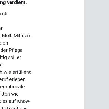
ng verdient.
rofi-
er
 Moll. Mit dem
elen
der Pflege
tig soll er
ie
h wie erfüllend
eruf erleben.
 emotionale
nkten wie
 es auf Know-
 Tatkraft und