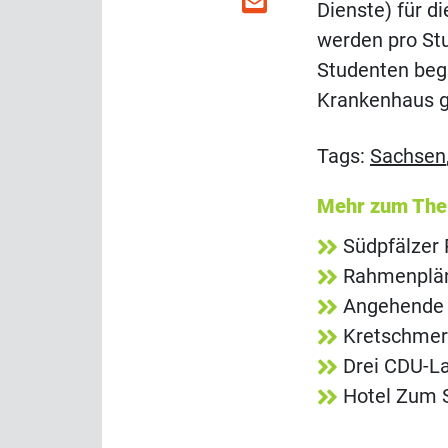
Dienste) für d
werden pro Stu
Studenten begi
Krankenhaus g
Tags:
Sachsen
Mehr zum Th
Südpfälzer 
Rahmenpläne
Angehende P
Kretschmer
Drei CDU-La
Hotel Zum S