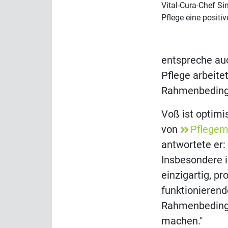
Vital-Cura-Chef Si
Pflege eine positi
entspreche auc
Pflege arbeite
Rahmenbeding
Voß ist optimi
von
Pflegem
antwortete er:
Insbesondere i
einzigartig, p
funktionierend
Rahmenbedingu
machen."