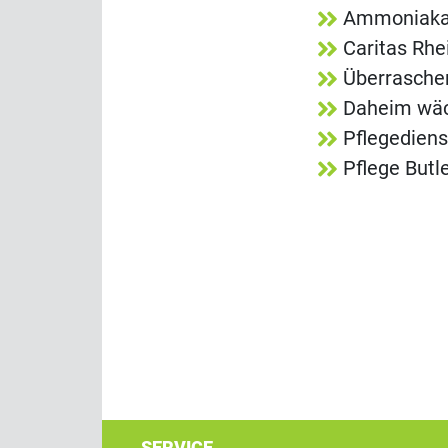
Ammoniakala
Caritas Rh
Überrasche
Daheim wäch
Pflegediens
Pflege Butl
SERVICE