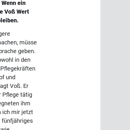
. Wenn ein
ge Voß Wert
leiben.
gere
 machen, müsse
Sprache geben.
owohl in den
 Pflegekräften
of und
sagt Voß. Er
r Pflege tätig
egneten ihm
ich mir jetzt
n fünfjähriges
 wie