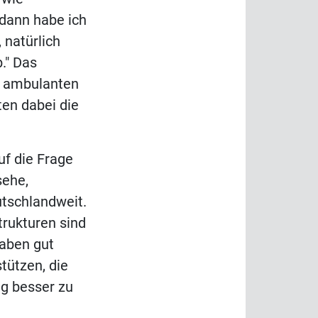
 dann habe ich
 natürlich
." Das
er ambulanten
ten dabei die
uf die Frage
sehe,
utschlandweit.
trukturen sind
haben gut
tützen, die
g besser zu