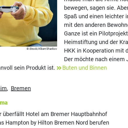
bewegen, sagen sie. Aber
Spaß und einen leichter 
mit den anderen Bewohn
Ganze ist ein Pilotprojek
Heimstiftung und der Kr
iStock/Albert Sharikov
HKK in Kooperation mit d
Der möchte nach einem J
nvoll sein Produkt ist.
Buten und Binnen
eim
,
Bremen
ema
r überfällt Hotel am Bremer Hauptbahnhof
das Hampton by Hilton Bremen Nord berufen