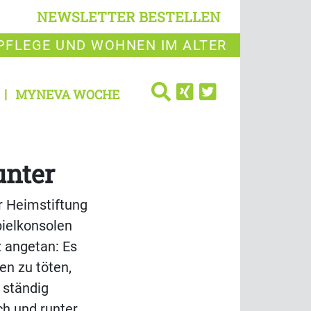
NEWSLETTER BESTELLEN
PFLEGE UND WOHNEN IM ALTER
MYNEVA WOCHE
nter
 Heimstiftung
pielkonsolen
z angetan: Es
en zu töten,
 ständig
h und runter