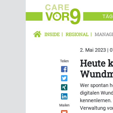
TÄG
INSIDE
REGIONAL
MANAG
2. Mai 2023 | 
Heute k
Teilen
Wundm
Wer spontan he
digitalen Wu
kennenlernen. 
Mailen
Verwaltung vo