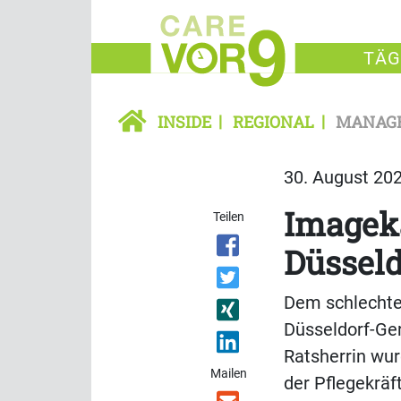
TÄG
INSIDE
REGIONAL
MANAG
30. August 202
Imageka
Teilen
Düsseld
Dem schlechte
Düsseldorf-Ge
Ratsherrin wur
Mailen
der Pflegekräf