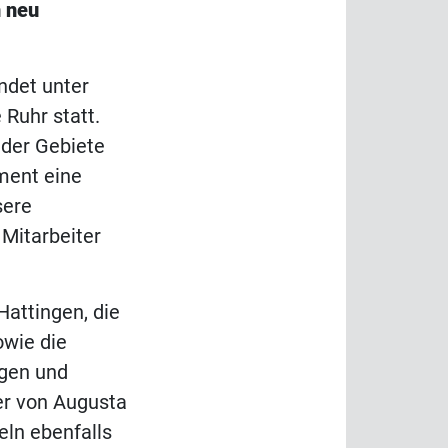
n neu
ndet unter
Ruhr statt.
 der Gebiete
ment eine
sere
 Mitarbeiter
Hattingen, die
owie die
ngen und
er von Augusta
ln ebenfalls