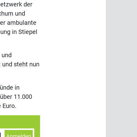
Netzwerk der
ochum und
er ambulante
ung in Stiepel
g und
t und steht nun
ünde in
 über 11.000
e Euro.
Anmelden