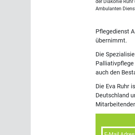
der Diakonie Ruhr
Ambulanten Diens
Pflegedienst A
übernimmt.
Die Spezialisi
Palliativpfleg
auch den Best
Die Eva Ruhr i
Deutschland un
Mitarbeitende
E-Mail Adres