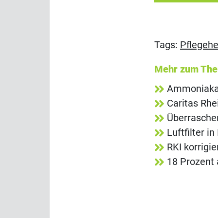
Tags:
Pflegeh
Mehr zum Th
Ammoniakala
Caritas Rh
Überrasche
Luftfilter 
RKI korrigi
18 Prozent 