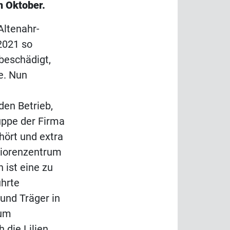
m Oktober.
Altenahr-
2021 so
 beschädigt,
e. Nun
en Betrieb,
ppe der Firma
ört und extra
iorenzentrum
 ist eine zu
ührte
 und Träger in
zum
 die Lilien