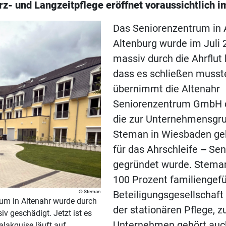
rz- und Langzeitpflege eröffnet voraussichtlich i
Das Seniorenzentrum in 
Altenburg wurde im Juli 
massiv durch die Ahrflut
dass es schließen musst
übernimmt die Altenahr
Seniorenzentrum GmbH d
die zur Unternehmensgru
Steman in Wiesbaden geh
für das Ahrschleife
–
Sen
gegründet wurde. Steman
100 Prozent familiengef
Steman
Beteiligungsgesellschaft
um in Altenahr wurde durch
der stationären Pflege, 
iv geschädigt. Jetzt ist es
Unternehmen gehört auch
alakquise läuft auf