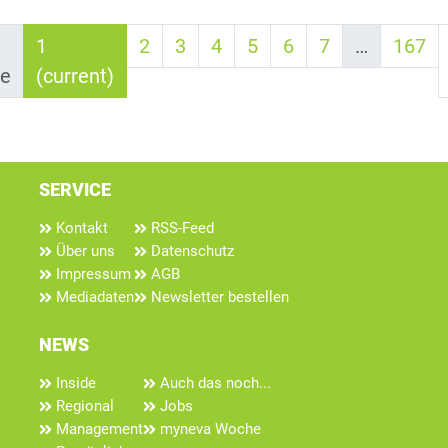
1
2
3
4
5
6
7
…
167
ge
(current)
SERVICE
Kontakt
RSS-Feed
Über uns
Datenschutz
Impressum
AGB
Mediadaten
Newsletter bestellen
NEWS
Inside
Auch das noch...
Regional
Jobs
Management
myneva Woche