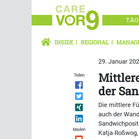
TÄG
INSIDE
REGIONAL
MANAG
29. Januar 202
Mittler
Teilen
der Sa
Die mittlere F
auch der Wandl
Sandwichpositi
Mailen
Katja Roßwog, 