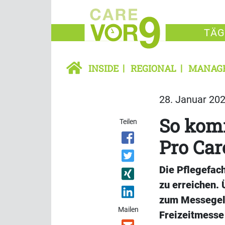
TÄG
INSIDE
REGIONAL
MANAG
28. Januar 202
So komm
Teilen
Pro Car
Die Pflegefac
zu erreichen.
zum Messegelä
Mailen
Freizeitmesse 