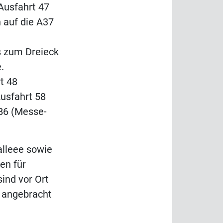
Ausfahrt 47
 auf die A37
s zum Dreieck
.
t 48
Ausfahrt 58
 B6 (Messe-
lleee sowie
en für
ind vor Ort
e angebracht