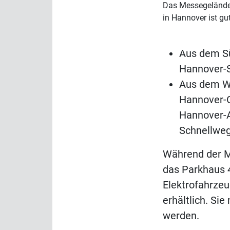
Das Messegelände
in Hannover ist gu
Aus dem Sü
Hannover-S
Aus dem We
Hannover-Os
Hannover-A
Schnellweg
Während der M
das Parkhaus 
Elektrofahrzeu
erhältlich. Si
werden.