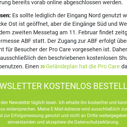
erung bereits vorab online abgeschlossen werden.
ssen:
Es sollte lediglich der Eingang Nord genutzt 
e Ost ist geöffnet, aber die Eingänge Süd und Wes
dem zweiten Messetag am 11. Februar findet zeitg
rmesse ABF statt. Der Zugang zur ABF erfolgt übe
cht für Besucher der Pro Care vorgesehen ist. Daher 
ausschließlich den beschriebenen kostenlosen Shu
 benutzen. Einen
Geländeplan hat die Pro Care
da
WSLETTER KOSTENLOS BESTEL
den Newsletter täglich lesen. Ich erhalte ihn kostenfrei und kan
mlos widersprechen. Meine E-Mail-Adresse wird ausschließlich z
d zur Erfolgsmessung genutzt und nicht an Dritte weitergegeben
einverstanden und akzeptiere die Datenschutzerklärung.