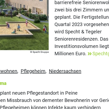
barrierefreie Seniorenw
zwei bis drei Zimmern un
geplant. Die Fertigstellun
Quartal 2023 vorgesehen.
wird Specht & Tegeler
Seniorenresidenzen. Das
Investitionsvolumen liegt
Specht Gruppe
Millionen Euro.
Specht
nwohnen
,
Pflegeheim
,
Niedersachsen
ema
lant neuen Pflegestandort in Peine
gen Missbrauch von dementer Bewohnerin vor Geri
in Pflegeheimen können Infekte kaum verhindern