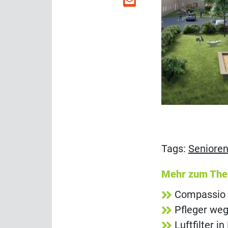
Tags:
Seniore
Mehr zum Th
Compassio p
Pfleger we
Luftfilter 