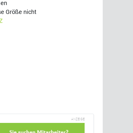
men
se Größe nicht
Z
ANZEIGE