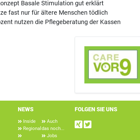
onzept Basale Stimulation gut erklärt
ze fast nur für ältere Menschen tödlich
ozent nutzen die Pflegeberatung der Kassen
NEWS
FOLGEN SIE UNS
Inside
Auch
Find us on Xin
Follow us on
Regional
das noch...
Jobs