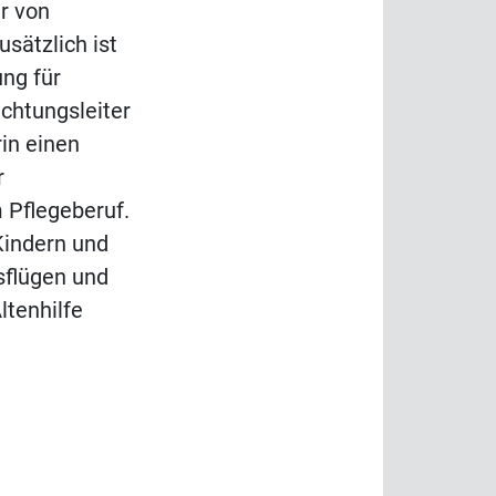
er von
usätzlich ist
ng für
ichtungsleiter
in einen
r
m Pflegeberuf.
indern und
sflügen und
ltenhilfe