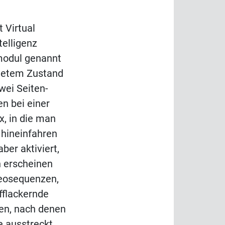
 Virtual
telligenz
modul genannt
ltetem Zustand
wei Seiten-
n bei einer
x, in die man
 hineinfahren
ber aktiviert,
n erscheinen
deosequenzen,
ufflackernde
ten, nach denen
 ausstreckt.