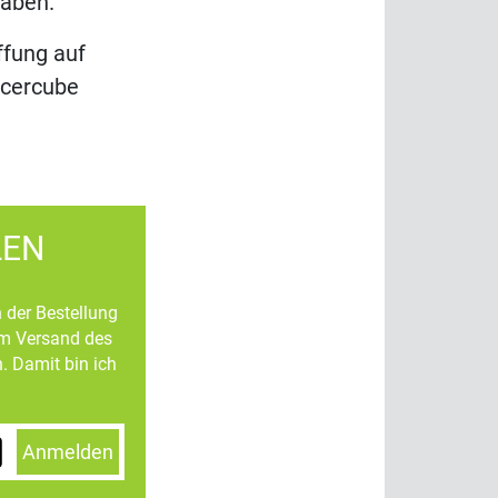
haben.
ffung auf
xcercube
LEN
n der Bestellung
um Versand des
. Damit bin ich
Anmelden