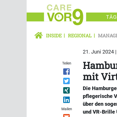
TÄG
INSIDE
REGIONAL
MANAG
21. Juni 2024 
Hambur
Teilen
mit Virt
Die Hamburger 
pflegerische 
über den soge
Mailen
und VR-Brille 