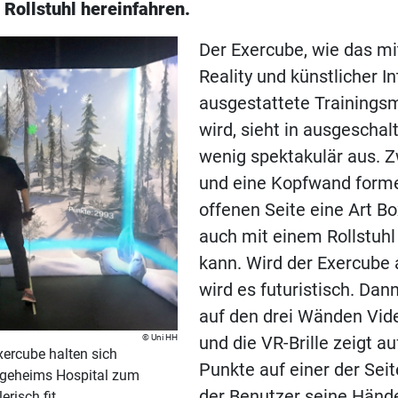
Rollstuhl hereinfahren.
Der Exercube, wie das mit
Reality und künstlicher In
ausgestattete Trainings
wird, sieht in ausgescha
wenig spektakulär aus. Z
und eine Kopfwand forme
offenen Seite eine Art Bo
auch mit einem Rollstuhl
kann. Wird der Exercube a
wird es futuristisch. Dan
auf den drei Wänden Vi
Uni HH
und die VR-Brille zeigt a
ercube halten sich
Punkte auf einer der Sei
egeheims Hospital zum
der Benutzer seine Hände
erisch fit