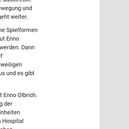
Bewegung und
eht weiter.
che Spielformen
aut Enno
 werden. Dann
uf
eweiligen
us und es gibt
t Enno Olbrich.
g der
inheiten
s Hospital