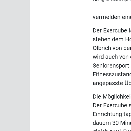
vermelden eine
Der Exercube i
stehen dem Hos
Olbrich von d
wird auch von 
Seniorensport s
Fitnesszustand
angepasste Übu
Die Möglichkei
Der Exercube s
Einrichtung tä
dauern 30 Minu