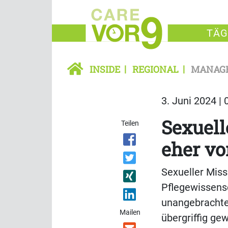
TÄG
INSIDE
REGIONAL
MANAG
3. Juni 2024 | 
Sexuell
Teilen
eher v
Sexueller Miss
Pflegewissens
unangebrachter
Mailen
übergriffig ge