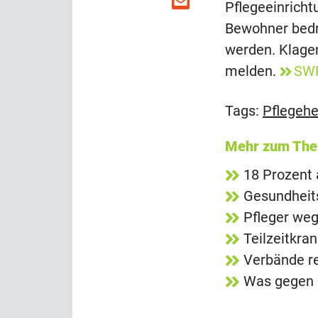
Pflegeeinricht
Bewohner bedrä
werden. Klage
melden.
SW
Tags:
Pflegeh
Mehr zum Th
18 Prozent 
Gesundheit
Pfleger we
Teilzeitkra
Verbände re
Was gegen d