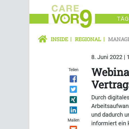
TÄG
INSIDE
REGIONAL
MANAG
8. Juni 2022 | 
Webinar
Teilen
Vertra
Durch digitale
Arbeitsaufwand
und dadurch un
Mailen
informiert ein