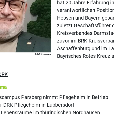
hat 20 Jahre Erfahrung i
verantwortlichen Positi
Hessen und Bayern gesa
zuletzt Geschäftsführer 
Kreisverbandes Darmsta
zuvor im BRK-Kreisverba
Aschaffenburg und im L
DRK Hessen
Bayrisches Rotes Kreuz a
DRK
ema
scampus Parsberg nimmt Pflegeheim in Betrieb
r DRK-Pflegeheim in Lübbersdorf
t Lebensräume im thüringischen Nordhausen