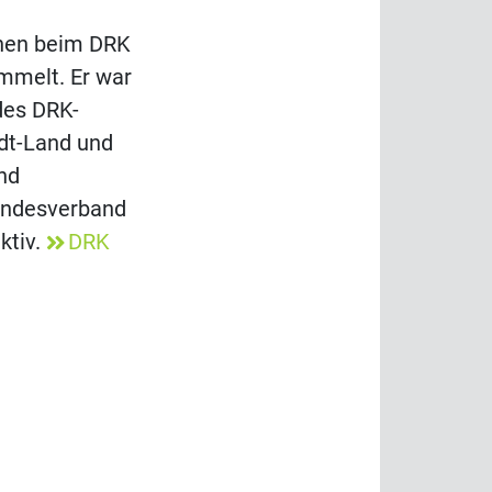
n
onen beim DRK
mmelt. Er war
des DRK-
dt-Land und
nd
andesverband
ktiv.
DRK