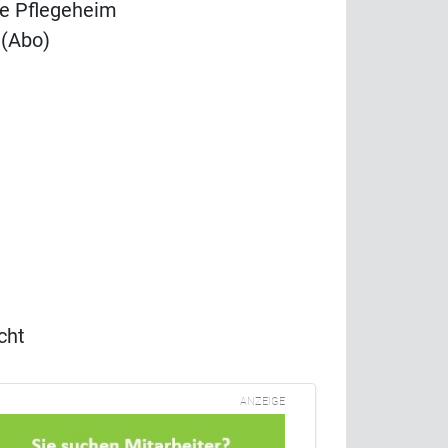
de Pflegeheim
(Abo)
cht
ANZEIGE