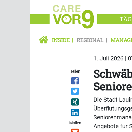
TÄG
INSIDE
REGIONAL
MANAG
1. Juli 2026 | 
Schwäb
Teilen
Senior
Die Stadt Laui
Überflutungsge
Seniorenmanag
Mailen
Angebote für S