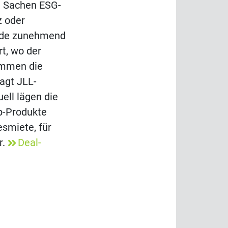
n Sachen ESG-
z oder
rde zunehmend
rt, wo der
ommen die
sagt JLL-
uell lägen die
p-Produkte
smiete, für
r.
Deal-