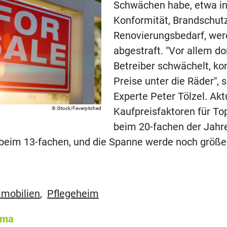
Schwächen habe, etwa i
Konformität, Brandschut
Renovierungsbedarf, we
abgestraft. "Vor allem do
Betreiber schwächelt, k
Preise unter die Räder", 
Experte Peter Tölzel. Akt
iStock/Feverpitched
Kaufpreisfaktoren für To
beim 20-fachen der Jahre
beim 13-fachen, und die Spanne werde noch größe
mmobilien
,
Pflegeheim
ema