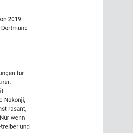
von 2019
n Dortmund
ungen für
ner.
it
 Nakonji,
st rasant,
" Nur wenn
etreiber und