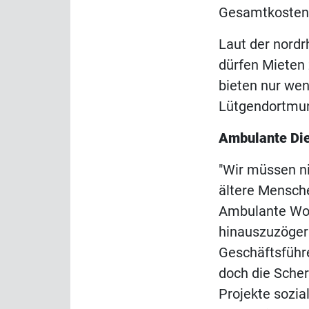
Gesamtkosten f
Laut der nord
dürfen Mieten 
bieten nur we
Lütgendortmu
Ambulante Die
"Wir müssen n
ältere Mensch
Ambulante Woh
hinauszuzöger
Geschäftsführe
doch die Scher
Projekte sozial