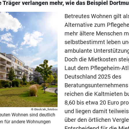
 Träger verlangen mehr, wie das Beispiel Dortmu
Betreutes Wohnen gilt als
Alternative zum Pflegeh
mehr ältere Menschen m
selbstbestimmt leben un
ambulante Unterstützung
Doch die Mietkosten stei
Laut dem Pflegeheim-At
Deutschland 2025 des
Beratungsunternehmens 
reichen die Kaltmieten 
8,60 bis etwa 20 Euro pr
iStock/ah_fotobox
und liegen damit teilwei
reuten Wohnen sind deutlich
über den örtlichen Vergl
ten für andere Wohnungen
Entscheidend für die Mie