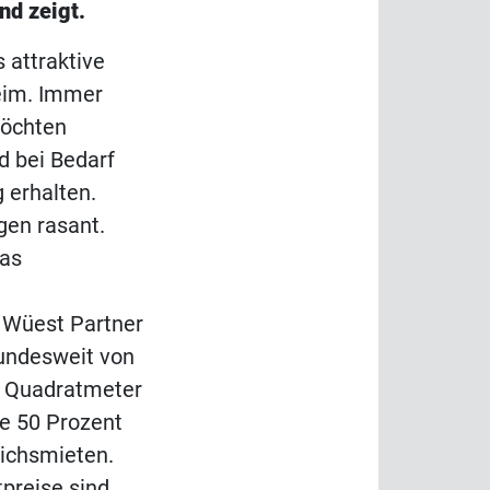
nd zeigt.
 attraktive
eim. Immer
öchten
d bei Bedarf
 erhalten.
gen rasant.
las
Wüest Partner
bundesweit von
o Quadratmeter
se 50 Prozent
eichsmieten.
tpreise sind