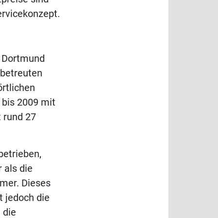
ervicekonzept.
l Dortmund
 betreuten
rtlichen
 bis 2009 mit
t rund 27
betrieben,
 als die
ümer. Dieses
t jedoch die
 die