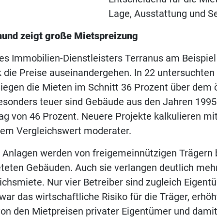
Lage, Ausstattung und S
mund zeigt große Mietspreizung
es Immobilien-Dienstleisters Terranus am Beispie
rk die Preise auseinandergehen. In 22 untersuchten
egen die Mieten im Schnitt 36 Prozent über dem ö
Besonders teuer sind Gebäude aus den Jahren 1995
g von 46 Prozent. Neuere Projekte kalkulieren mi
dem Vergleichswert moderater.
 Anlagen werden von freigemeinnützigen Trägern 
teten Gebäuden. Auch sie verlangen deutlich mehr
eichsmiete. Nur vier Betreiber sind zugleich Eigent
ar das wirtschaftliche Risiko für die Träger, erhöh
on den Mietpreisen privater Eigentümer und damit