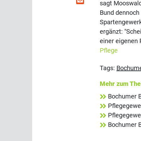
sagt Mooswald.
Bund dennoch s
Spartengewerks
ergänzt: "Sche
einer eigenen 
Pflege
Tags:
Bochume
Mehr zum Th
Bochumer B
Pflegegewe
Pflegegewer
Bochumer Bu