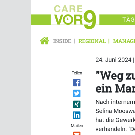
TÄG
INSIDE
REGIONAL
MANAG
24. Juni 2024 
"Weg zu
Teilen
ein Mar
Nach internem
Selina Mooswa
hat die Gewerk
Mailen
verhandeln. "D