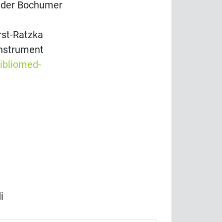
l der Bochumer
rst-Ratzka
Instrument
ibliomed-
i