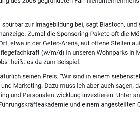
ung des 2006 gegründeten Familienunternehmens
e spürbar zur Imagebildung bei, sagt Biastoch, und 
anzeige. Zumal die Sponsoring-Pakete oft die Mög
 Ort, etwa in der Getec-Arena, auf offene Stellen 
Pflegefachkraft (w/m/d) in unseren Wohnparks in
bs" heißt es da zum Beispiel.
atürlich seinen Preis. "Wir sind in einem siebenste
 und Marketing. Dazu muss ich aber auch sagen, d
ding und Personalentwicklung investieren. Unter 
 Führungskräfteakademie und einem angestellten C
aede