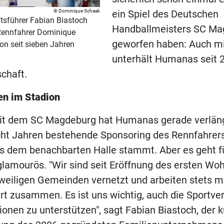
Dominique Schaak
ein Spiel des Deutschen
sführer Fabian Biastoch
Handballmeisters SC Ma
 Rennfahrer Dominique
geworfen haben: Auch m
on seit sieben Jahren
unterhält Humanas seit 
schaft.
gen im Stadion
it dem SC Magdeburg hat Humanas gerade verläng
acht Jahren bestehende Sponsoring des Rennfahre
us dem benachbarten Halle stammt. Aber es geht 
lamourös. "Wir sind seit Eröffnung des ersten Wo
weiligen Gemeinden vernetzt und arbeiten stets m
rt zusammen. Es ist uns wichtig, auch die Sportver
onen zu unterstützen", sagt Fabian Biastoch, der kü