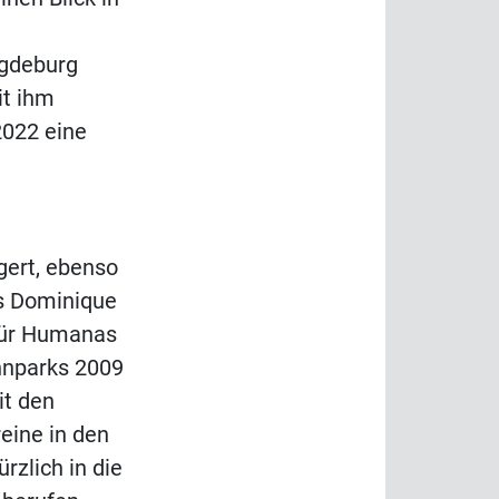
gdeburg
it ihm
2022 eine
ert, ebenso
rs Dominique
für Humanas
hnparks 2009
it den
eine in den
rzlich in die