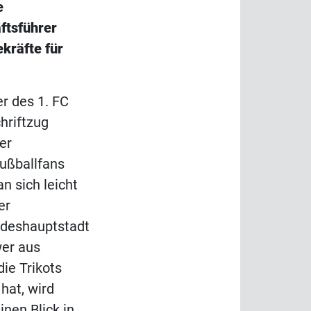
e
ftsführer
kräfte für
er des 1. FC
hriftzug
er
ußballfans
n sich leicht
er
ndeshauptstadt
er aus
ie Trikots
hat, wird
inen Blick in