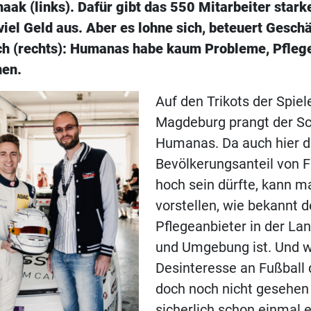
ak (links). Dafür gibt das 550 Mitarbeiter stark
el Geld aus. Aber es lohne sich, beteuert Geschä
ch (rechts): Humanas habe kaum Probleme, Pflege
nen.
Auf den Trikots der Spiel
Magdeburg prangt der Sc
Humanas. Da auch hier d
Bevölkerungsanteil von F
hoch sein dürfte, kann ma
vorstellen, wie bekannt d
Pflegeanbieter in der La
und Umgebung ist. Und w
Desinteresse an Fußball d
doch noch nicht gesehen 
sicherlich schon einmal e