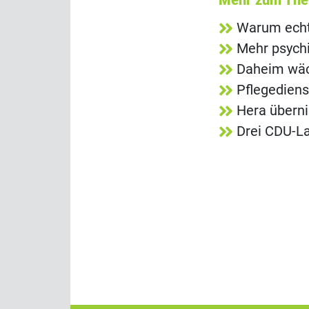
Mehr zum Th
Warum echt
Mehr psych
Daheim wäch
Pflegediens
Hera übern
Drei CDU-La