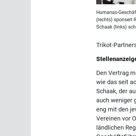
Humanas-Geschäft
(rechts) sponsert
Schaak (links) sch
Trikot-Partner
Stellenanzei
Den Vertrag m
wie das seit 
Schaak, der a
auch weniger g
eng mit den je
Vereinen vor O
ländlichen Regi