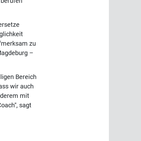
 berufen
ersetze
lichkeit
aufmerksam zu
 Magdeburg –
lligen Bereich
ass wir auch
anderem mit
oach", sagt