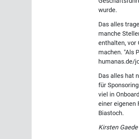
Geschäftsführ
wurde.
Das alles trag
manche Stellen
enthalten, vor
machen. "Als 
humanas.de/jo
Das alles hat n
für Sponsoring
viel in Onboar
einer eigenen
Biastoch.
Kirsten G