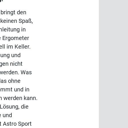
 bringt den
keinen Spaß,
mleitung in
e Ergometer
l im Keller.
gung und
gen nicht
 werden. Was
 das ohne
ommt und in
 werden kann.
 Lösung, die
e und
Astro Sport