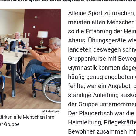
Alleine Sport zu machen,
meisten alten Menschen 
so die Erfahrung der Hei
Ahaus. Übungsgeräte wi
landeten deswegen schnel
Gruppenkurse mit Bewe
Gymnastik konnten dage
häufig genug angeboten
fehlte, war ein Angebot,
ständige Anleitung ausk
der Gruppe unternommen
Astro Sport
Der Plaudertisch war die
tärken alte Menschen ihre
Heimleitung, Pflegekräft
er Gruppe
Bewohner zusammen mit 