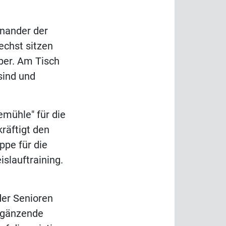
inander der
sechst sitzen
ber. Am Tisch
sind und
emühle" für die
räftigt den
ppe für die
islauftraining.
der Senioren
Ergänzende