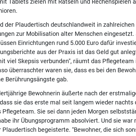
 mit Tablets zielen mit Rätseln und Rechenspielen a
nioren.
d der Plaudertisch deutschlandweit in zahlreichen
ungen zur Mobilisation alter Menschen eingesetzt.
ssen Einrichtungen rund 5.000 Euro dafür investie
ungsberichte aus der Praxis ist das Geld gut anlegt
it viel Skepsis verbunden", räumt das Pflegeteam
so überraschter waren sie, dass es bei den Bewo
ne Berührungsängste gab.
dertjährige Bewohnerin äußerte nach der erstmali
 dass sie das erste mal seit langem wieder nachts
s Pflegeteam. Sie sei dann jeden Morgen selbstst
abe ihr Übungsprogramm absolviert. Und sie war n
r Plaudertisch begeisterte. "Bewohner, die sich son