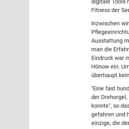
digitale Tools
Fitness der Se
Inzwischen wir
Pflegeeinricht
Ausstattung mü
man die Erfahr
Eindruck war m
Hönow ein. Um
überhaupt kei
"Eine fast hun
der Drehorgel,
konnte", so da
gefahren und h
einzige, die de