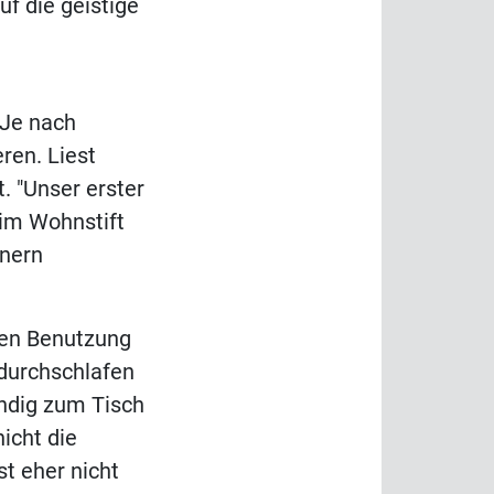
uf die geistige
 Je nach
ren. Liest
. "Unser erster
 im Wohnstift
hnern
gen Benutzung
 durchschlafen
ändig zum Tisch
icht die
st eher nicht