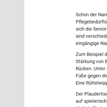
Schon der Name
Pflegebedürftig
sich die Senio
sind verschied
eingängige N
Zum Beispiel d
Stärkung von B
Rücken. Unter 
Füße gegen dick
Eine Rüttelwi
Der Plaudertis
auf spieleris