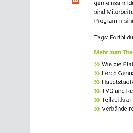
gemeinsam Idee
sind Mitarbeit
Programm sind
Tags:
Fortbild
Mehr zum Th
Wie die Pla
Lerch Genus
Hauptstadtk
TVG und Rei
Teilzeitkra
Verbände re