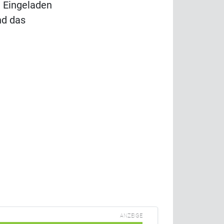
. Eingeladen
nd das
ANZEIGE