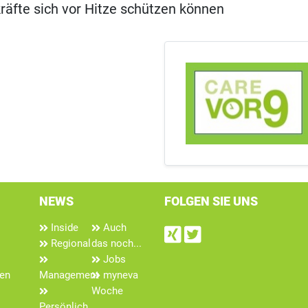
räfte sich vor Hitze schützen können
NEWS
FOLGEN SIE UNS
Inside
Auch
Find us on Xin
Follow us on
Regional
das noch...
Jobs
len
Management
myneva
Woche
Persönlich