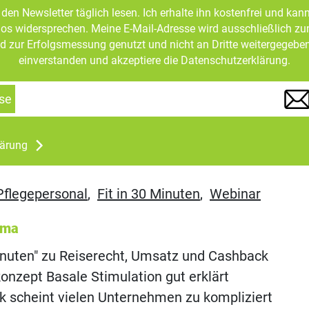
den Newsletter täglich lesen. Ich erhalte ihn kostenfrei und kan
mlos widersprechen. Meine E-Mail-Adresse wird ausschließlich z
d zur Erfolgsmessung genutzt und nicht an Dritte weitergegeben
einverstanden und akzeptiere die Datenschutzerklärung.
se
lärung
Pflegepersonal
,
Fit in 30 Minuten
,
Webinar
ema
Minuten" zu Reiserecht, Umsatz und Cashback
onzept Basale Stimulation gut erklärt
nk scheint vielen Unternehmen zu kompliziert