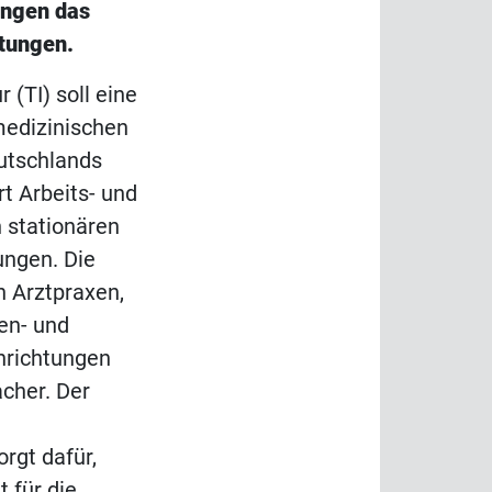
ungen das
htungen.
 (TI) soll eine
medizinischen
utschlands
t Arbeits- und
 stationären
ungen. Die
 Arztpraxen,
en- und
nrichtungen
cher. Der
rgt dafür,
 für die