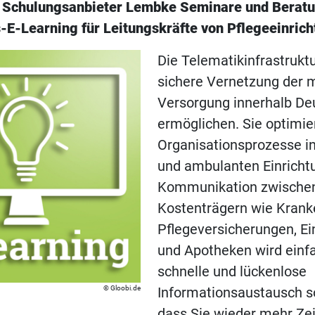
 Schulungsanbieter Lembke Seminare und Berat
s-E-Learning für Leitungskräfte von Pflegeeinric
Die Telematikinfrastruktur
sichere Vernetzung der 
Versorgung innerhalb De
ermöglichen. Sie optimier
Organisationsprozesse in
und ambulanten Einricht
Kommunikation zwischen
Kostenträgern wie Krank
Pflegeversicherungen, Ei
und Apotheken wird einfa
schnelle und lückenlose
Gloobi.de
Informationsaustausch so
dass Sie wieder mehr Zeit