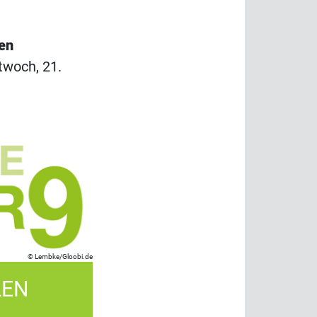
en
ttwoch, 21.
Lembke/Gloobi.de
LEN