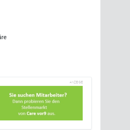
äre
ANZEIGE