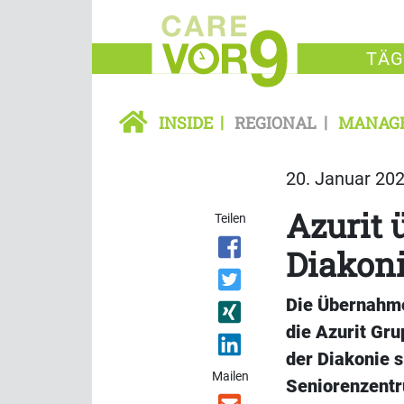
TÄG
INSIDE
REGIONAL
MANAG
20. Januar 202
Azurit
Teilen
Diakon
Die Übernahme
die Azurit Gr
der Diakonie s
Mailen
Seniorenzentr