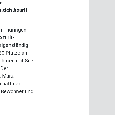
r
sich Azurit
n Thüringen,
zurit-
eigenständig
 30 Plätze an
nehmen mit Sitz
 Der
. März
schaft der
t Bewohner und