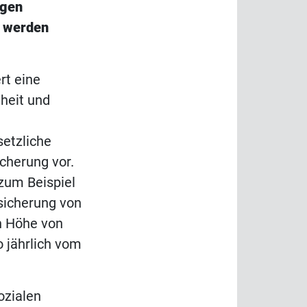
igen
t werden
rt eine
heit und
n
setzliche
cherung vor.
zum Beispiel
sicherung von
n Höhe von
o jährlich vom
ozialen