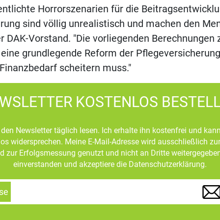
entlichte Horrorszenarien für die Beitragsentwicklu
rung sind völlig unrealistisch und machen den Me
er DAK-Vorstand. "Die vorliegenden Berechnungen 
 eine grundlegende Reform der Pflegeversicherung
 Finanzbedarf scheitern muss."
WSLETTER KOSTENLOS BESTEL
den Newsletter täglich lesen. Ich erhalte ihn kostenfrei und kan
mlos widersprechen. Meine E-Mail-Adresse wird ausschließlich z
d zur Erfolgsmessung genutzt und nicht an Dritte weitergegeben
einverstanden und akzeptiere die Datenschutzerklärung.
se