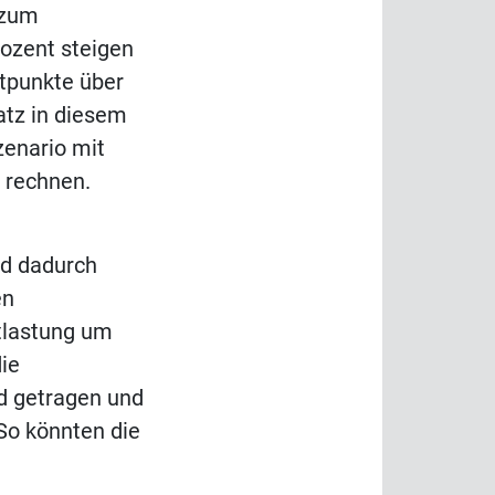
 zum
ozent steigen
tpunkte über
atz in diesem
zenario mit
 rechnen.
nd dadurch
en
ntlastung um
ie
d getragen und
So könnten die