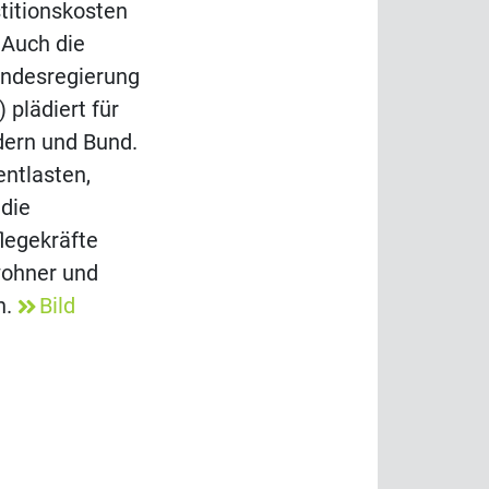
stitionskosten
 Auch die
undesregierung
) plädiert für
dern und Bund.
entlasten,
die
legekräfte
ohner und
n.
Bild