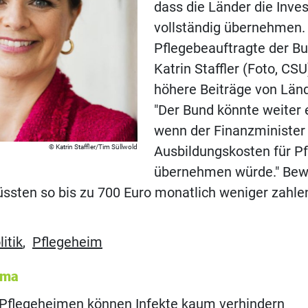
dass die Länder die Inve
vollständig übernehmen.
Pflegebeauftragte der B
Katrin Staffler (Foto, CSU
höhere Beiträge von Län
"Der Bund könnte weiter 
wenn der Finanzminister 
Katrin Staffler/Tim Süllwold
Ausbildungskosten für Pf
übernehmen würde." Bew
ssten so bis zu 700 Euro monatlich weniger zahle
itik
,
Pflegeheim
ema
in Pflegeheimen können Infekte kaum verhindern