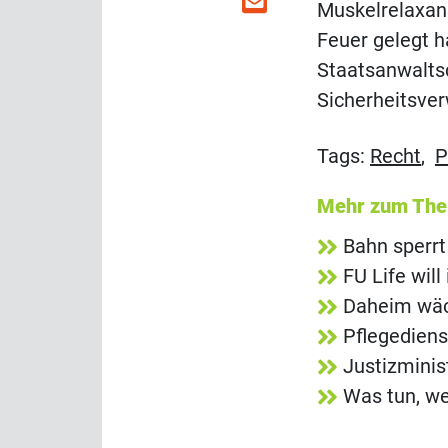
Muskelrelaxans
Feuer gelegt h
Staatsanwaltsc
Sicherheitsve
Tags:
Recht
,
P
Mehr zum Th
Bahn sperrt
FU Life wil
Daheim wäch
Pflegediens
Justizminis
Was tun, we