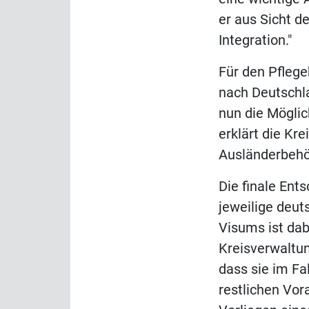
er aus Sicht de
Integration."
Für den Pfleg
nach Deutschla
nun die Möglic
erklärt die Kr
Ausländerbehö
Die finale Ents
jeweilige deut
Visums ist dab
Kreisverwaltun
dass sie im Fa
restlichen Vor