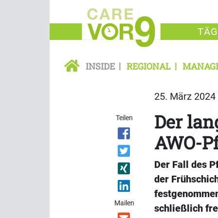
TÄG
INSIDE
REGIONAL
MANAG
25. März 2024 
Der lan
Teilen
AWO-Pf
Der Fall des 
der Frühschic
festgenommen,
Mailen
schließlich fr