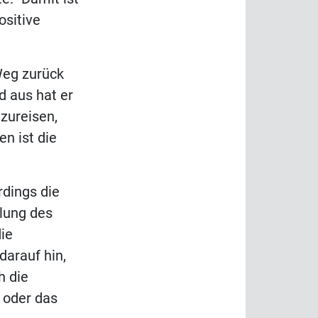
ositive
Weg zurück
d aus hat er
zureisen,
n ist die
rdings die
ilung des
ie
darauf hin,
h die
 oder das