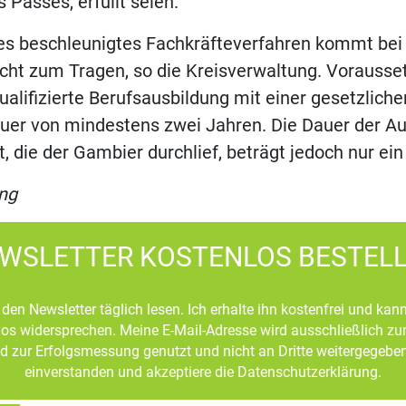
 Passes, erfüllt seien.
es beschleunigtes Fachkräfteverfahren kommt be
icht zum Tragen, so die Kreisverwaltung. Vorausse
ualifizierte Berufsausbildung mit einer gesetzliche
uer von mindestens zwei Jahren. Die Dauer der Au
t, die der Gambier durchlief, beträgt jedoch nur ein
ng
WSLETTER KOSTENLOS BESTEL
den Newsletter täglich lesen. Ich erhalte ihn kostenfrei und kan
mlos widersprechen. Meine E-Mail-Adresse wird ausschließlich z
d zur Erfolgsmessung genutzt und nicht an Dritte weitergegeben
einverstanden und akzeptiere die Datenschutzerklärung.