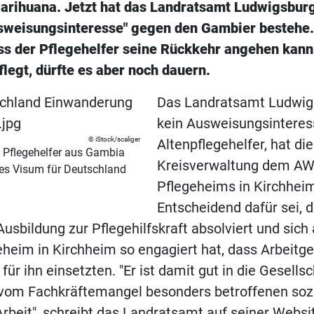
arihuana. Jetzt hat das Landratsamt Ludwigsburg
usweisungsinteresse" gegen den Gambier bestehe. 
ass der Pflegehelfer seine Rückkehr angehen kann
legt, dürfte es aber noch dauern.
Das Landratsamt Ludwig
kein Ausweisungsintere
iStock/scaliger
Altenpflegehelfer, hat die
 Pflegehelfer aus Gambia
Kreisverwaltung dem A
les Visum für Deutschland
Pflegeheims in Kirchheim
Entscheidend dafür sei, 
usbildung zur Pflegehilfskraft absolviert und sich 
heim in Kirchheim so engagiert hat, dass Arbeitg
ür ihn einsetzten. "Er ist damit gut in die Gesellsc
m vom Fachkräftemangel besonders betroffenen soz
Arbeit", schreibt das Landratsamt auf seiner Websit