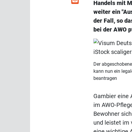
Handels mit M
weiter ein "A
der Fall, so d
bei der AWO pf
Der abgeschobene
kann nun ein lega
beantragen
Gambier eine A
im AWO-Pflege
Bewohner sich f
und leistet i
eine wichtige 