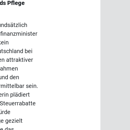
nds Pflege
undsätzlich
sfinanzminister
kein
tschland bei
n attraktiver
nahmen
und den
ittelbar sein.
rin plädiert
 Steuerrabatte
ürde
e gezielt
ne das