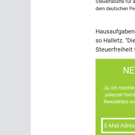
Steuerrabatte für 
dem deutschen Per
Hausaufgaben f
so Halletz. "D
Steuerfreiheit 
NE
Ja, ich möchte 
jederzeit for
Newsletters un
E-Mail Adres