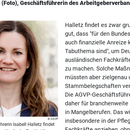
z (Foto), Geschäftsführerin des Arbeitgeberverba
Halletz findet es zwar gr
gut, dass "für den Bunde
auch finanzielle Anreize 
Tabuthema sind", um Deu
ausländischen Fachkräfte
zu machen. Solche Maß
müssten aber zielgenau 
Stammbelegschaften verm
Die AGVP-Geschäftsführe
daher für branchenweite
in Mangelberufen. Das w
AGVP
insbesondere in der Pfleg
erin Isabell Halletz findet
Fachkräfte anziehen, oh