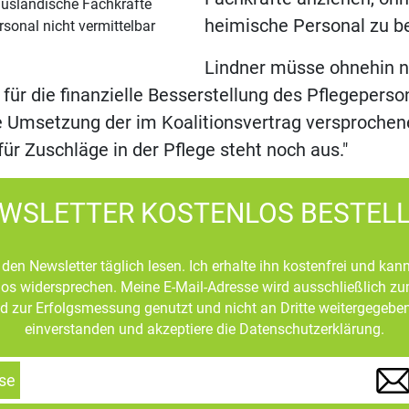
ausländische Fachkräfte
heimische Personal zu b
sonal nicht vermittelbar
Lindner müsse ohnehin n
ür die finanzielle Besserstellung des Pflegeperson
ie Umsetzung der im Koalitionsvertrag versproche
für Zuschläge in der Pflege steht noch aus."
WSLETTER KOSTENLOS BESTEL
den Newsletter täglich lesen. Ich erhalte ihn kostenfrei und kan
mlos widersprechen. Meine E-Mail-Adresse wird ausschließlich z
d zur Erfolgsmessung genutzt und nicht an Dritte weitergegeben
einverstanden und akzeptiere die Datenschutzerklärung.
se